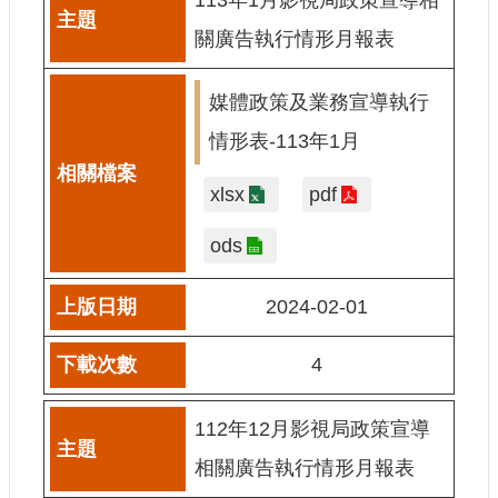
申
請
關廣告執行情形月報表
業
務
媒體政策及業務宣導執行
獎
情形表-113年1月
勵
業
xlsx
pdf
務
ods
補
助
2024-02-01
業
務
4
行
政
112年12月影視局政策宣導
公
開
相關廣告執行情形月報表
資