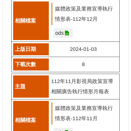
訊
媒體政策及業務宣導執行
相
情形表-112年12月
關
法
ods
規
2024-01-03
便
民
8
服
務
112年11月影視局政策宣導
首
相關廣告執行情形月報表
頁
無
媒體政策及業務宣導執行
障
礙
情形表-112年11月
服
務