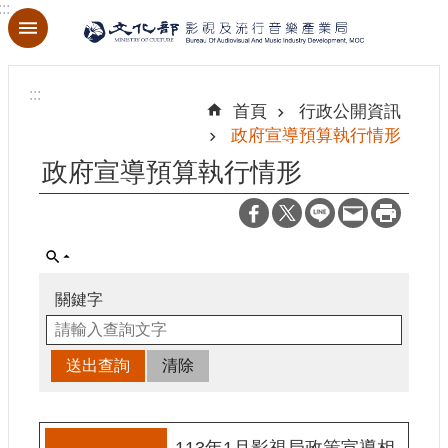
:::
跳到主要內容區塊
進
階
:::
搜
首頁
行政公開資訊
尋
政府宣導預算執行情形
政府宣導預算執行情形
關
於
本
局
關鍵字
最
新
消
息
113年1月影視局政策宣導相