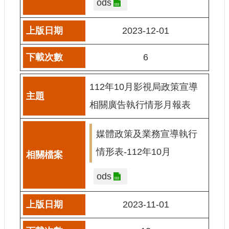
ods
網
站
2023-12-01
導
覽
6
A
b
112年10月影視局政策宣導
o
u
相關廣告執行情形月報表
t
U
s
媒體政策及業務宣導執行
R
情形表-112年10月
S
S
ods
影
音
2023-11-01
社
群