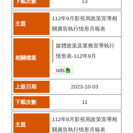
13
E
n
g
112年9月影視局政策宣導相
l
i
關廣告執行情形月報表
s
h
媒體政策及業務宣導執行
隱
情形表-112年9月
私
權
及
ods
安
全
2023-10-03
政
策
宣
11
示
政
112年8月影視局政策宣導相
府
關廣告執行情形月報表
網