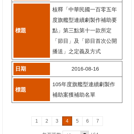
站
核釋「中華民國一百零五年
資
料
度旗艦型連續劇製作補助要
開
放
點」第三點第十一款所定
宣
「節目」及「節目首次公開
告
播送」之定義及方式
個
資
保
2016-08-16
護
首
105年度旗艦型連續劇製作
長
補助案獲補助名單
信
箱
1
2
3
4
5
6
7