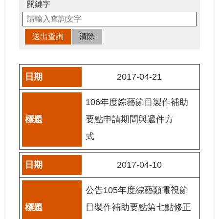
申
關鍵字
請
業
務
獎
勵
2017-04-21
業
務
106年度綜藝節目製作補助
補
要點申請期間與遞件方
助
式
業
務
2017-04-10
行
政
公告105年度綜藝類電視節
公
開
目製作補助要點第七點修正
資