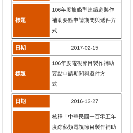
106年度旗艦型連續劇製作
網
站
補助要點申請期間與遞件方
導
覽
式
A
b
2017-02-15
o
u
t
106年度電視節目製作補助
U
s
要點申請期間與遞件方
R
式
S
S
2016-12-27
影
音
核釋「中華民國一百零五年
社
度綜藝類電視節目製作補助
群