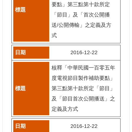
要點」第三點第十款所定
E
n
「節目」及「首次公開播
g
l
送/公開傳輸」之定義及方
i
s
式
h
隱
2016-12-22
私
權
核釋「中華民國一百零五年
及
安
度電視節目製作補助要點」
全
政
第三點第十款所定「節目」
策
及「節目首次公開播送」之
宣
示
定義及方式
政
府
2016-12-22
網