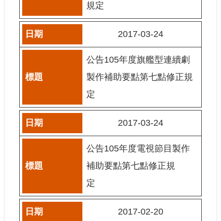
規定
訊
相
2017-03-24
關
法
公告105年度旗艦型連續劇
規
製作補助要點第七點修正規
便
定
民
服
務
2017-03-24
公告105年度電視節目製作
首
頁
補助要點第七點修正規
無
定
障
礙
服
2017-02-20
務