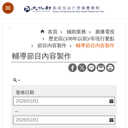
:::
跳到主要內容區塊
進
階
:::
搜
首頁
補助業務
廣播電視
尋
歷史區(106年以前)/非現行要點
節目內容製作
輔導節目內容製作
輔導節目內容製作
關
於
本
局
發佈日期
最
新
消
～
息