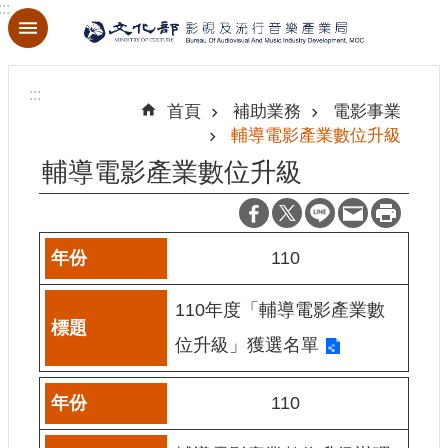
:::
跳到主要內容區塊
進
階
:::
搜
首頁
補助業務
電影事業
尋
輔導電影產業數位升級
輔導電影產業數位升級
關
於
110
本
局
110年度「輔導電影產業數
最
位升級」獲選名單
新
消
110
息