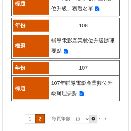
訊
位升級」獲選名單
相
關
108
法
規
輔導電影產業數位升級辦理
要點
便
民
服
107
務
107年輔導電影產業數位升
首
級辦理要點
頁
無
障
礙
每頁筆數
/
17
1
2
服
務