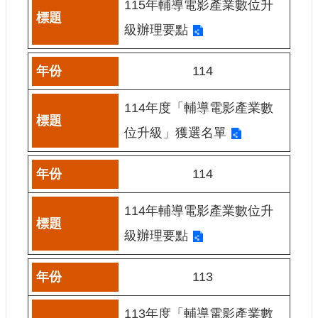
115年輔導電影產業數位升
申
請
級辦理要點
業
務
114
獎
勵
114年度「輔導電影產業數
業
位升級」獲選名單
務
補
114
助
業
114年輔導電影產業數位升
務
級辦理要點
行
政
113
公
開
資
113年度「輔導電影產業數