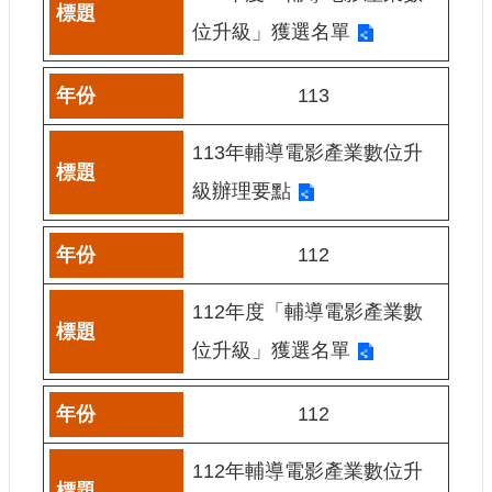
訊
位升級」獲選名單
相
關
113
法
規
113年輔導電影產業數位升
級辦理要點
便
民
服
112
務
112年度「輔導電影產業數
首
位升級」獲選名單
頁
無
112
障
礙
服
112年輔導電影產業數位升
務