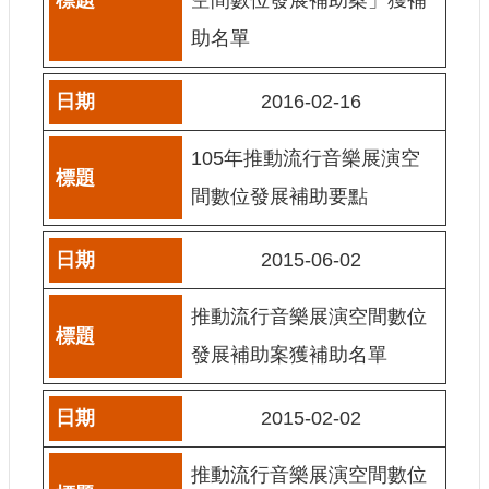
訊
助名單
相
關
2016-02-16
法
規
105年推動流行音樂展演空
便
間數位發展補助要點
民
服
2015-06-02
務
推動流行音樂展演空間數位
首
頁
發展補助案獲補助名單
無
2015-02-02
障
礙
服
推動流行音樂展演空間數位
務