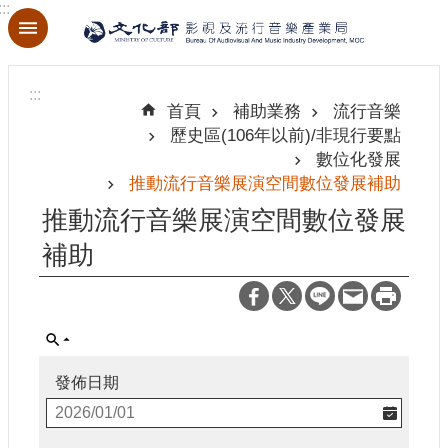
:::
跳到主要內容區塊
進
階
:::
搜
首頁
補助業務
流行音樂
尋
歷史區(106年以前)/非現行要點
數位化發展
推動流行音樂展演空間數位發展補助
推動流行音樂展演空間數位發展
關
於
補助
本
局
最
新
發佈日期
消
息