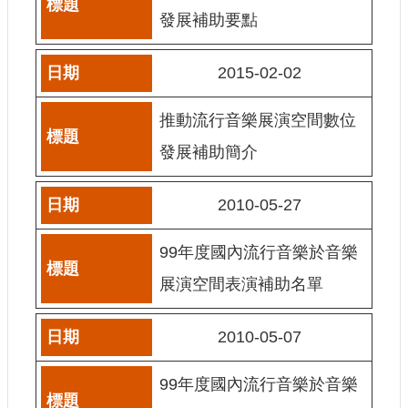
發展補助要點
網
站
導
2015-02-02
覽
推動流行音樂展演空間數位
A
b
發展補助簡介
o
u
t
2010-05-27
U
s
99年度國內流行音樂於音樂
R
S
展演空間表演補助名單
S
影
2010-05-07
音
社
99年度國內流行音樂於音樂
群