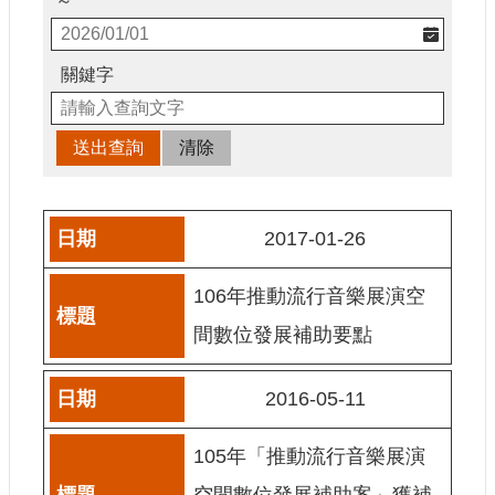
～
申
請
業
關鍵字
務
獎
勵
業
務
2017-01-26
補
助
106年推動流行音樂展演空
業
間數位發展補助要點
務
行
2016-05-11
政
公
105年「推動流行音樂展演
開
資
空間數位發展補助案」獲補