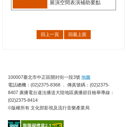
展演空間表演補助要點
E
n
g
l
i
s
回上一頁
回最上面
h
隱
私
權
及
:
安
100007臺北市中正區開封街一段3號
地圖
全
政
電話總機：(02)2375-8368 ． 傳真號碼：(02)2375-
策
8407 廣播電台違法播送大陸地區廣播節目檢舉專線：
宣
(02)2375-8414
示
©版權所有 文化部影視及流行音樂產業局
政
府
網