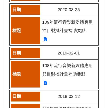
網
2020-03-25
站
導
109年流行音樂新媒體應用
覽
節目製播計畫補助要點
A
b
o
u
t
2019-02-01
U
s
108年流行音樂新媒體應用
R
S
節目製播計畫補助要點
S
影
音
2018-02-12
社
群