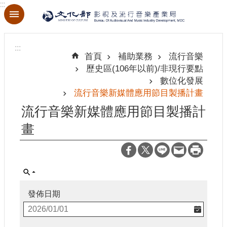
:::
跳到主要內容區塊
進
階
:::
搜
首頁
補助業務
流行音樂
尋
歷史區(106年以前)/非現行要點
數位化發展
流行音樂新媒體應用節目製播計畫
流行音樂新媒體應用節目製播計
關
於
畫
本
局
最
新
發佈日期
消
息