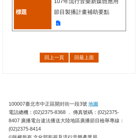
107年流行音樂新媒體應用
E
n
節目製播計畫補助要點
g
l
i
s
h
隱
回上一頁
回最上面
私
權
及
安
全
政
:
策
100007臺北市中正區開封街一段3號
地圖
宣
示
電話總機：(02)2375-8368 ． 傳真號碼：(02)2375-
8407 廣播電台違法播送大陸地區廣播節目檢舉專線：
政
府
(02)2375-8414
網
©版權所有 文化部影視及流行音樂產業局