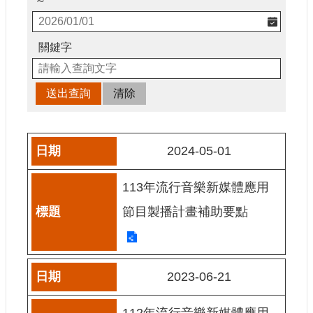
～
申
請
業
關鍵字
務
獎
勵
業
務
2024-05-01
補
助
113年流行音樂新媒體應用
業
節目製播計畫補助要點
務
行
政
2023-06-21
公
開
資
112年流行音樂新媒體應用