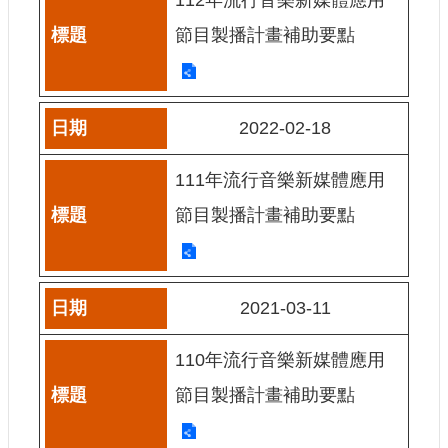
訊
節目製播計畫補助要點
相
關
法
規
2022-02-18
便
111年流行音樂新媒體應用
民
節目製播計畫補助要點
服
務
首
2021-03-11
頁
110年流行音樂新媒體應用
無
障
節目製播計畫補助要點
礙
服
務