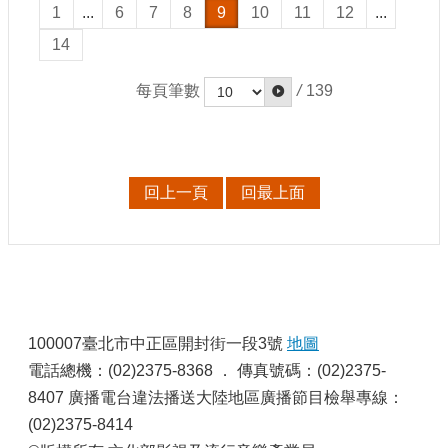
1
...
6
7
8
9
10
11
12
...
E
n
14
g
l
每頁筆數
/
139
i
s
h
隱
私
回上一頁
回最上面
權
及
安
全
政
:
策
宣
100007臺北市中正區開封街一段3號
地圖
示
電話總機：(02)2375-8368 ． 傳真號碼：(02)2375-
政
8407 廣播電台違法播送大陸地區廣播節目檢舉專線：
府
(02)2375-8414
網