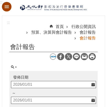
:::
跳到主要內容區塊
進
階
:::
搜
首頁
行政公開資訊
尋
預算、決算與會計報告
會計報告
會計報告
會計報告
關
於
本
局
發佈日期
最
新
消
～
息