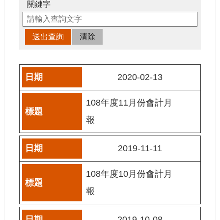
申
關鍵字
請
業
務
獎
勵
2020-02-13
業
務
108年度11月份會計月
補
報
助
業
2019-11-11
務
108年度10月份會計月
行
政
報
公
開
資
2019-10-08