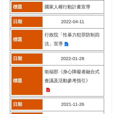
訊
國家人權行動計畫宣導
相
2022-04-11
關
法
規
行政院「性暴力犯罪防制四
法」宣導
便
民
服
2022-01-28
務
衛福部《身心障礙者融合式
首
會議及活動參考指引》
頁
無
障
礙
2021-11-26
服
務