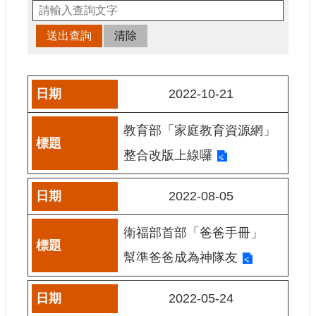
申
請
業
務
獎
2022-10-21
勵
業
教育部「家庭教育資源網」
務
整合改版上線囉
補
助
2022-08-05
業
務
衛福部首部「爸爸手冊」
行
幫準爸爸成為神隊友
政
公
開
2022-05-24
資