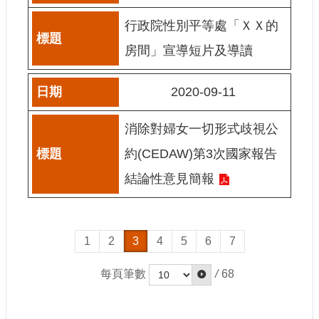
E
行政院性別平等處「ＸＸ的
n
g
房間」宣導短片及導讀
l
i
s
h
2020-09-11
隱
消除對婦女一切形式歧視公
私
權
約(CEDAW)第3次國家報告
及
結論性意見簡報
安
全
政
策
宣
1
2
3
4
5
6
7
示
每頁筆數
/
68
政
府
網