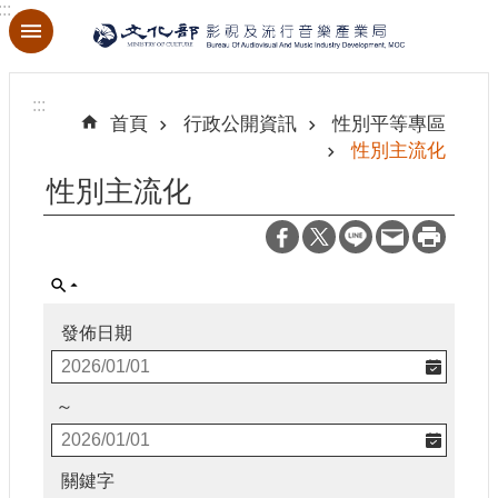
:::
跳到主要內容區塊
進
階
:::
搜
首頁
行政公開資訊
性別平等專區
尋
性別主流化
性別主流化
關
於
本
局
發佈日期
最
新
～
消
息
關鍵字