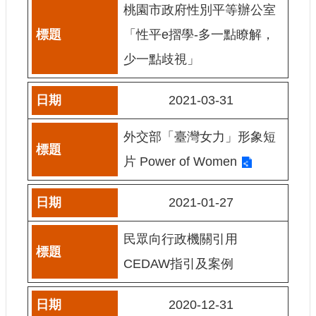
桃園市政府性別平等辦公室
網
「性平e摺學-多一點瞭解，
站
導
少一點歧視」
覽
A
2021-03-31
b
o
u
外交部「臺灣女力」形象短
t
U
片 Power of Women
s
R
2021-01-27
S
S
民眾向行政機關引用
影
音
CEDAW指引及案例
社
群
2020-12-31