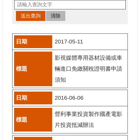
申
請
業
務
獎
2017-05-11
勵
業
影視媒體專用器材設備或車
務
輛進口免繳關稅證明書申請
補
須知
助
業
務
2016-06-06
行
營利事業投資製作國產電影
政
公
片投資抵減辦法
開
資