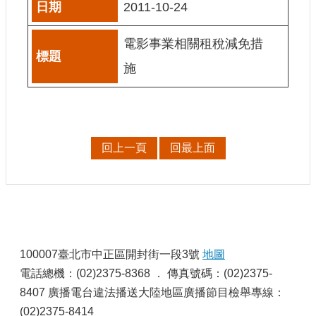
2011-10-24
訊
電影事業相關租稅減免措
相
關
施
法
規
便
民
回上一頁
回最上面
服
務
首
頁
:
100007臺北市中正區開封街一段3號
地圖
無
障
電話總機：(02)2375-8368 ． 傳真號碼：(02)2375-
礙
8407 廣播電台違法播送大陸地區廣播節目檢舉專線：
服
(02)2375-8414
務