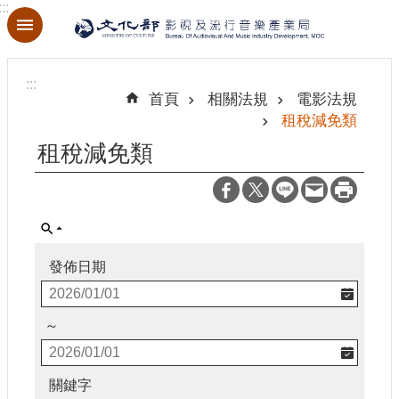
:::
跳到主要內容區塊
進
階
:::
搜
首頁
相關法規
電影法規
尋
租稅減免類
租稅減免類
關
於
本
局
發佈日期
最
新
～
消
息
關鍵字