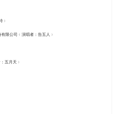
壞特﹚
際股份有限公司﹙演唱者：告五人﹚
唱者：五月天﹚