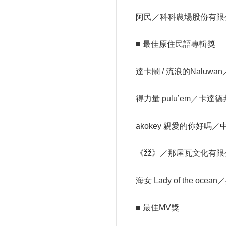
阿民／科科農場股份有限
■ 最佳原住民語專輯獎
達卡鬧 / 流浪的Nalu
得力量 pulu’em／卡
akokey 親愛的你好
《žž》／那屋瓦文化有限
海女 Lady of the
■ 最佳MV獎