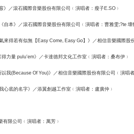
靈魂出竅》／滾石國際音樂股份有限公司﹙演唱者：瘦子E.SO﹚
te 壞特《自本》／滾石國際音樂股份有限公司﹙演唱者：曹雅雯;?te 
來得若有似無【Easy Come, Easy Go】》／相信音樂國
brace《得力量 pulu’em》／卡達德邦文化工作室﹙演唱者：桑布伊﹚
以我(Because Of You)》／相信音樂國際股份有限公司﹙演
我心底的名字》／添翼創越工作室﹙演唱者：盧廣仲﹚
何樂音樂有限公司﹙演唱者：萬芳﹚