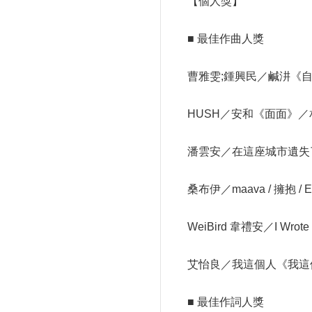
【個人獎】
■ 最佳作曲人獎
曹雅雯;鍾興民／鹹汫《
HUSH／安和《面面》
潘雲安／在這座城市遺失了
桑布伊／maava / 擁抱
WeiBird 韋禮安／I Wr
艾怡良／我這個人《我這
■ 最佳作詞人獎