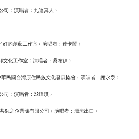
公司﹙演唱者：九連真人﹚
wan／好的創藝工作室﹙演唱者：達卡鬧﹚
達德邦文化工作室﹙演唱者：桑布伊﹚
嗎／中華民國台灣原住民族文化發展協會﹙演唱者：謝永泉﹚
公司﹙演唱者：žž瑋琪﹚
 ocean／共勉之企業號有限公司﹙演唱者：漂流出口﹚